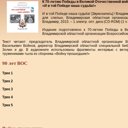
К 70-летию Победы в Великой Отечественной во
«И в той Победе наша судьба!»
И в той Победе наша судьба! [Звукозапись] / Влад
для слепых, Владимирская областная организа
Владимир, 2015. – 1 электр. опт. диск (CD-ROM) (1 ч 22
Издание подготовлено к 70-летию Победы в Ве
Владимирской областной организации Всероссийск
Текст читают: председатель Владимирской областной организации В
Васильевич Войнов, директор Владимирской областной специальной биб
Золин и др. В аудиокниге использованы фрагменты интервью с вете
тружениками тыла из сборника «Войну прошедшие!»
90 лет ВОС
Трек 1
Трек 2
Трек 3
Трек 4
Трек 5