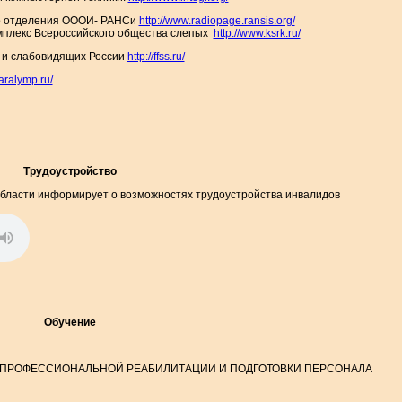
о отделения ОООИ- РАНСи
http://www.radiopage.ransis.org/
мплекс Всероссийского общества слепых
http://www.ksrk.ru/
х и слабовидящих России
http://ffss.ru/
aralymp.ru/
Трудоустройство
бласти информирует о возможностях трудоустройства инвалидов
Обучение
ТУТ ПРОФЕССИОНАЛЬНОЙ РЕАБИЛИТАЦИИ И ПОДГОТОВКИ ПЕРСОНАЛА