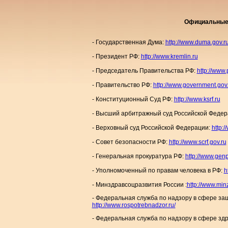
Официальные 
- Государственная Дума:
http://www.duma.gov.r
- Президент РФ:
http://www.kremlin.ru
- Председатель Правительства РФ:
http://www.
- Правительство РФ:
http://www.government.gov
- Конституционный Суд РФ:
http://www.ksrf.ru
- Высший арбитражный суд Российской Федер
- Верховный суд Российской Федерации:
http:/
- Совет безопасности РФ:
http://www.scrf.gov.ru
- Генеральная прокуратура РФ:
http://www.genp
- Уполномоченный по правам человека в РФ:
h
- Минздравсоцразвития России :
http://www.min
- Федеральная служба по надзору в сфере за
http://www.rospotrebnadzor.ru/
- Федеральная служба по надзору в сфере зд