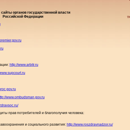
сайты органов государственной власти
Российской Федерации
т
u
premier.gov.ru
.ru
ации:
http://www.arbitr.ru
/www.supcourt.ru
roc.gov.ru
ttp://www.ombudsman.gov.ru
zdravsoc.ru/
щиты прав потребителей и благополучия человека:
равоохранения и социального развития:
http://www.roszdravnadzor.ru/