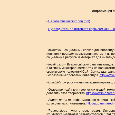
Информация от
-
Налоги физических лиц (pdf)
-
Путеводитель по интернет-сервисам ФНС Рос
- Invalid.ru
– социальный сервер для инвалидов
понятия и порядок проведения экспертизы не
социальные ресурсы в Интернет для инвалид
- Invalirus.ru -
Всероссийский сайт инвалидов.
и отличным настроением! А так же познакомите
свою вторую половинку! Сайт был создан для
безразличны проблемы инвалидов.
http://www.
- Disability.ru
– российский интернет-портал дл
- Озарение
- сайт для творческих людей, мож
добавить свое творчество.
http://www.in-ozaren
- Aupam.narod.ru
- информация по медицинско
колясочника, спинальника.
http://aupam.narod.r
- Travma-life.ru
– Жизнь после травмы. Интерне
их близких, медиков и реабилитологов. Этот