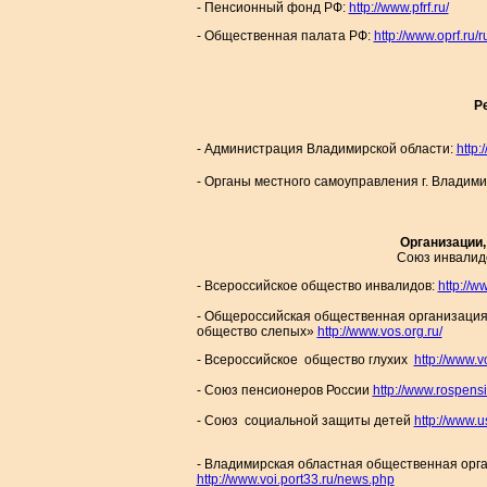
- Пенсионный фонд РФ:
http://www.pfrf.ru/
- Общественная палата РФ:
http://www.oprf.ru/r
Ре
- Администрация Владимирской области:
http:
- Органы местного самоуправления г. Владим
Организации
Союз инвалид
- Всероссийское общество инвалидов:
http://ww
- Общероссийская общественная организация
общество слепых»
http://www.vos.org.ru/
- Всероссийское общество глухих
http://www.v
- Союз пенсионеров России
http://www.rospensi
- Союз социальной защиты детей
http://www.u
- Владимирская областная общественная орг
http://www.voi.port33.ru/news.php