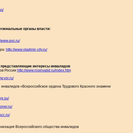
us/
гиональные органы власти:
//www.avo.ru/
ира:
http://www.vladimir-city.ru/
, представляющие интересы инвалидов
ов России
http://www.rosinvalid.ru/index.htm
w.voi.ru/
 инвалидов «Всероссийское ордена Трудового Красного знамени
og.su/
oner.ru/
scc.ru/
анизация Всероссийского общества инвалидов