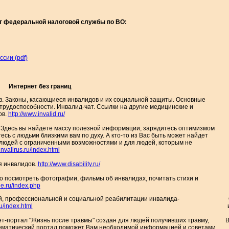
 федеральной налоговой службы по ВО:
сии (pdf)
Интернет без границ
. Законы, касающиеся инвалидов и их социальной защиты. Основные
трудоспособности. Инвалид-чат. Ссылки на другие медицинские и
ов.
http://www.invalid.ru/
 Здесь вы найдете массу полезной информации, зарядитесь оптимизмом
сь с людьми близкими вам по духу. А кто-то из Вас быть может найдет
 людей с ограниченными возможностями и для людей, которым не
invalirus.ru/index.html
я инвалидов.
http://www.disability.ru/
но посмотреть фотографии, фильмы об инвалидах, почитать стихи и
ie.ru/index.php
й, профессиональной и социальной реабилитации инвалида-
u/index.html
т-портал "Жизнь после травмы" создан для людей получивших травму,
 тематический портал поможет Вам необходимой информацией и советами