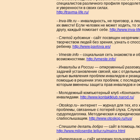
специалистов различного профиля преодолеть
и уверенности в своих силах.
http://travma-life.ru/
- Inva-life.ru
– инвалидность, не приговор, а 
их вместе! Если человек не может ходить, то э
другу, каждый помогает себе.
http://www.inva-lif
- Слепой художник
- сайт посвящен незрячим
творчеством людей без зрения, узнать о спо
ребенку.
http://www.pavlova.ws/
- Vmeste.info
– социальная сеть знакомств и 
возможностями.
http://vmeste.info/
- Инвалиды в России — откровенный разгово
задачей установление связей, как с отдельны
целью выявления проблем инвалидов и реакци
помощью в решении этих проблем, с последую
которым вменены защита прав инвалидов и о
- Молодежный компьютерный клуб
«Контакт
инвалидами.
http://www.kontaktklub.narod.ru/
- Otoskop.ru
– интернет — журнал для тех, кто
проблемы, связанные с потерей слуха. Слухо
сурдопедагогика. Методическая и юридическ
слабослышащим.
http://www.otoskop.ru/rus/
- Спешите делать добро
— сайт в помощь л
http://www.miloserdie.tellur.ru/mainx.html
- Интеграция
— сайт незрячих пользователе