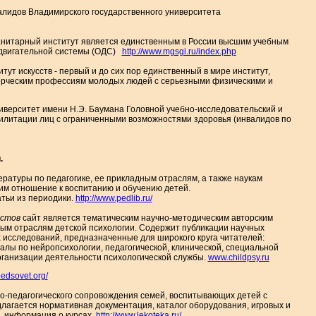
алидов Владимирского государственного университета
манитарный институт является единственным в России высшим учебным
-двигательной системы (ОДС)
http://www.mgsgi.ru/index.php
ут искусств - первый и до сих пор единственный в мире институт,
орческим профессиям молодых людей с серьезными физическими и
ниверситет имени Н.Э. Баумана Головной учебно-исследовательский и
литации лиц с ограниченными возможностями здоровья (инвалидов по
.
ературы по педагогике, ее прикладным отраслям, а также наукам
им отношение к воспитанию и обучению детей.
атьи из периодики.
http://www.pedlib.ru/
истов
сайт является тематическим научно-методическим авторским
рым отраслям детской психологии. Содержит публикации научных
х исследований, предназначенные для широкого круга читателей:
иалы по нейропсихологии, педагогической, клинической, специальной
организации деятельности психологической службы.
www.childpsy.ru
/pedsovet.org/
го-педагогического сопровождения семей, воспитывающих детей с
лагается нормативная документация, каталог оборудования, игровых и
, информация о курсах.
http://www.lekoteka.ru/