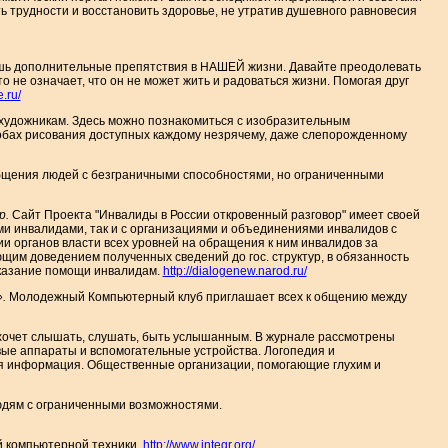
 трудности и восстановить здоровье, не утратив душевного равновесия
лишь дополнительные препятствия в НАШЕЙ жизни. Давайте преодолевать
то не означает, что он не может жить и радоваться жизни. Помогая друг
e.ru/
 художникам. Здесь можно познакомиться с изобразительным
собах рисования доступных каждому незрячему, даже слепорожденному
общения людей с безграничными способностями, но ограниченными
р.
Сайт Проекта "Инвалиды в России откровенный разговор" имеет своей
ми инвалидами, так и с организациями и объединениями инвалидов с
и органов власти всех уровней на обращения к ним инвалидов за
щим доведением полученных сведений до гос. структур, в обязанность
казание помощи инвалидам.
http://dialogenew.narod.ru/
».
Молодежный Компьютерный клуб приглашает всех к общению между
 хочет слышать, слушать, быть услышанным. В журнале рассмотрены
вые аппараты и вспомогательные устройства. Логопедия и
ая информация. Общественные организации, помогающие глухим и
юдям с ограниченными возможностями.
й компьютерной техники.
http://www.integr.org/