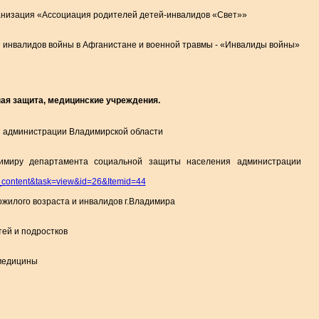
анизация «Ассоциация родителей детей-инвалидов «Свет»»
 инвалидов войны в Афганистане и военной травмы - «Инвалиды войны»
я защита, медицинские учреждения.
я администрации Владимирской области
димиру департамента социальной защиты населения администрации
content&task=view&id=26&Itemid=44
ожилого возраста и инвалидов г.Владимира
ей и подростков
 медицины