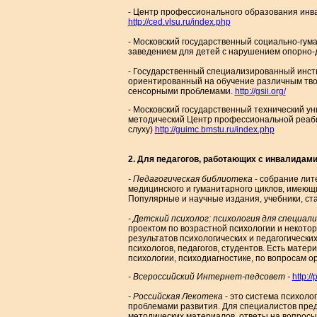
- Центр профессионального образования инв
http://ced.vlsu.ru/index.php
- Московский государственный социально-гу
заведением для детей с нарушением опорно
- Государственный специализированный инстит
ориентированный на обучение различным тв
сенсорными проблемами.
http://gsii.org/
- Московский государственный технический у
методический Центр профессиональной реаби
слуху)
http://guimc.bmstu.ru/index.php
2. Для педагогов, работающих с инвалидами
- Педагогическая библиотека
- собрание лит
медицинского и гуманитарного циклов, имеющ
Популярные и научные издания, учебники, ст
- Детский психолог: психология для специал
проектом по возрастной психологии и некото
результатов психологических и педагогически
психологов, педагогов, студентов. Есть матер
психологии, психодиагностике, по вопросам 
- Всероссийский Интернет-педсовет -
http:/
- Российская Лекотека
- это система психоло
проблемами развития. Для специалистов пред
методических материалов, ответы на вопросы