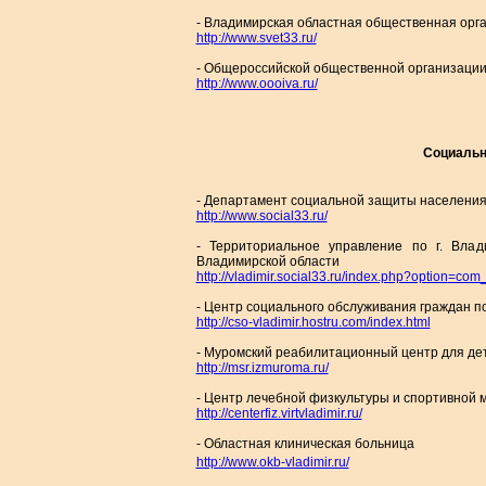
- Владимирская областная общественная орг
http://www.svet33.ru/
- Общероссийской общественной организации
http://www.oooiva.ru/
Социальна
- Департамент социальной защиты населени
http://www.social33.ru/
- Территориальное управление по г. Вла
Владимирской области
http://vladimir.social33.ru/index.php?option
=com_
- Центр социального обслуживания граждан п
http://cso-vladimir.hostru.com/index.html
- Муромский реабилитационный центр для дет
http://msr.izmuroma.ru/
- Центр лечебной физкультуры и спортивной
http://centerfiz.virtvladimir.ru/
- Областная клиническая больница
http://www.okb-vladimir.ru/