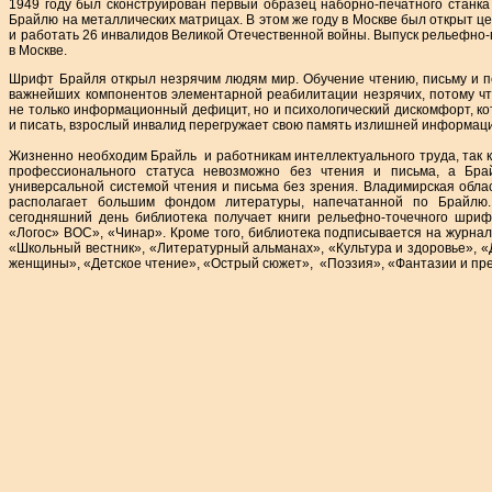
1949 году был сконструирован первый образец наборно-печатного станка
Брайлю на металлических матрицах. В этом же году в Москве был открыт ц
и работать 26 инвалидов Великой Отечественной войны. Выпуск рельефно-г
в Москве.
Шрифт Брайля открыл незрячим людям мир. Обучение чтению, письму и 
важнейших компонентов элементарной реабилитации незрячих, потому чт
не только информационный дефицит, но и психологический дискомфорт, кот
и писать, взрослый инвалид перегружает свою память излишней информац
Жизненно необходим Брайль и работникам интеллектуального труда, так 
профессионального статуса невозможно без чтения и письма, а Бра
универсальной системой чтения и письма без зрения. Владимирская обла
располагает большим фондом литературы, напечатанной по Брайлю
сегодняшний день библиотека получает книги рельефно-точечного шриф
«Логос» ВОС», «Чинар». Кроме того, библиотека подписывается на журна
«Школьный вестник», «Литературный альманах», «Культура и здоровье», «Д
женщины», «Детское чтение», «Острый сюжет», «Поэзия», «Фантазии и п