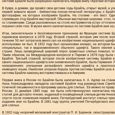
системе Брайля было разрешено напечатать первую книгу «Краткая истор
В Кувре, в домике, где провёл свои детские годы Брайль, открыт музей, а у
первой комнате музея - библиотека плоско-печатной литературы о Брайл
фотографии, на которых изображён Брайль. На столике - его бюст. Од
служившую отцу Брайля мастерской. Обычная мастерская шорника: стол, та
со стременами. Среди разложенных на столе инструментов остро отточен
поранил себе глаз. В музее много напечатанных по системе Брайля книг на 
Итак, окончательное и безоговорочное признание во Франции система 
парижском конгрессе в 1878 году. Второй страной, которая уже после и
течение 50 лет потратила много сил на изобретение национального шриф
использован не был. В 1832 году был организован конкурс, на котором б
специальных, так и видоизменённого обычного шрифта. Такого обилия
стране. Лишь проведённый широкий опрос грамотных слепых показал, чт
Таким образом, на Международном конгрессе в Париже в 1878 году была 
Брайля. Третьей страной, которая после изобретения системы Брайля в
своего национального шрифта или онемеченного Брайля, была Германия. 
направлениях: улучшение рельефного линейного шрифта и приспос
немецкого языка. Наиболее упорная борьба против системы Брайля шла в
система Брайля наконец восторжествовала и в Америке.
Первая книга в России по Брайлю была напечатана А. А. Адлер на станк
Анна Александровна овладела системой Брайля под руководством Скреби
точечной письменности в программу школы для слепых. Её можно по праву 
России. 11 декабря 1885 года ею была собственноручно напечатана пе
статей для детского чтения, изданный и посвящённый слепым детям Анною А
спустя после появления первой книги, Петербургский институт слепых пр
изданию книг по Брайлю. В 1881 году группа учителей Петербургского инс
для слепых.
В 1932 году незрячий московский конструктор П. И. Баринов сконструиров