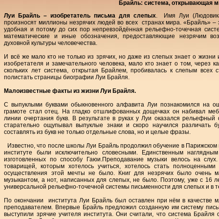
Брайль: система, открывающая м
Луи Брайль – изобретатель письма для слепых
. Имя Луи (Людовика
произносят миллионы незрячих людей во всех странах мира. «Брайль» – 
удобная и потому до сих пор непревзойдённая рельефно-точечная систем
математические и иные обозначения, предоставляющие незрячим воз
духовной культуры человечества.
И всё же мало кто не только из зрячих, но даже из слепых знает о жизни
изобретателя и замечательного человека, мало кто знает о том, через к
скольких лет система, открытая Брайлем, пробивалась к слепым всех 
полистать страницы биографии Луи Брайля.
Малоизвестные факты из жизни Луи Брайля.
С выпуклыми буквами обыкновенного алфавита Луи познакомился на ощ
грамоте стал отец. На гладко отшлифованных дощечках он набивал меб
линии очертания букв. В результате в руках у Луи оказался рельефный 
старательно ощупывал выпуклые знаки и скоро научился различать б
составлять из букв не только отдельные слова, но и целые фразы.
Известно, что после школы Луи Брайль продолжил обучение в Парижском
институте были исключительно словесными. Единственным наглядным
изготовленных по способу Гаюи.Преподавание музыки велось на слух
товарищей, которым хотелось учиться, хотелось стать полноценными
осуществления этой мечты не было. Книг для незрячих было очень м
музыкантом, а нот, написанных для слепых, не было. Поэтому, уже с 16 
универсальной рельефно-точечной системы письменности для слепых и в т
По окончании института Луи Брайль был оставлен при нём в качестве м
преподавателем. Впервые Брайль предложил созданную им систему письм
выступили зрячие учителя института. Они считали, что система Брайля 