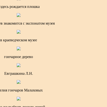
 здесь рождается плошка
в знакомится с экспонатом музея
в краеведческом музее
гончарное дерево
Евграшкина Л.Н.
елия гончаров Малаховых
ю же выбрать посуду домой