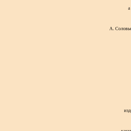
а
А. Соловье
изд
каку