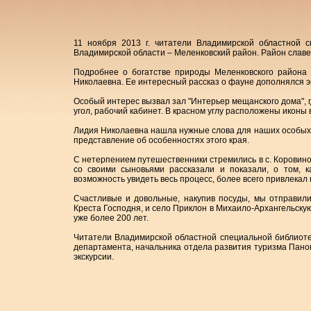
11 ноября 2013 г. читатели Владимирской областной 
Владимирской области – Меленковский район. Район слав
Подробнее о богатстве природы Меленковского района 
Николаевна. Ее интересный рассказ о фауне дополнялся э
Особый интерес вызвал зал "Интерьер мещанского дома", г
угол, рабочий кабинет. В красном углу расположены иконы
Лидия Николаевна нашла нужные слова для наших особых ч
представление об особенностях этого края.
С нетерпением путешественники стремились в с. Коровино
со своими сыновьями рассказали и показали, о том, к
возможность увидеть весь процесс, более всего привлекал 
Счастливые и довольные, накупив посуды, мы отправил
Креста Господня, и село Приклон в Михаило-Архангельскую
уже более 200 лет.
Читатели Владимирской областной специальной библиотек
департамента, начальника отдела развития туризма Пано
экскурсии.