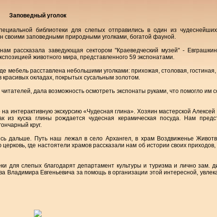
Заповедный уголок
специальной библиотеки для слепых отправились в один из чудеснейших
ен своими заповедными природными уголками, богатой фауной.
нам рассказала заведующая сектором "Краеведческий музей" - Евграшки
кспозицией животного мира, представленного 59 экспонатами.
де мебель расставлена небольшими уголками: прихожая, столовая, гостиная,
 в красивых окладах, покрытых сусальным золотом.
итателей, дала возможность осмотреть экспонаты руками, что помогло им с
 на интерактивную экскурсию «Чудесная глина». Хозяин мастерской Алексей
ак из куска глины рождается чудесная керамическая посуда. Нам предс
гончарный круг.
ись дальше. Путь наш лежал в село Архангел, в храм Воздвиженье Живот
 церковь, где настоятели храмов рассказали нам об истории своих приходов
и для слепых благодарят департамент культуры и туризма и лично зам. д
ва Владимира Евгеньевича за помощь в организации этой интересной, увлек