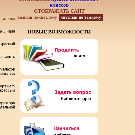
классов
ОТОБРАЖАТЬ САЙТ
темный по светлому
светлый по темному
 уголков
НОВЫЕ ВОЗМОЖНОСТИ
на Лидия
 красный
оставить
 Малахов
тавилась
ворящего
, которым
иректора
ательной