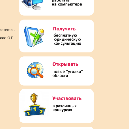
иотекарь
ова О.П.