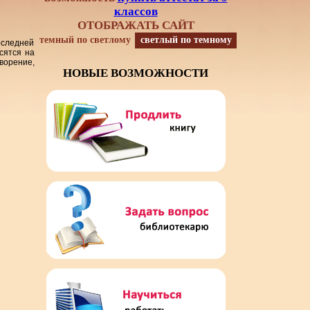
классов
ОТОБРАЖАТЬ САЙТ
темный по светлому
светлый по темному
оследней
сятся на
творение,
НОВЫЕ ВОЗМОЖНОСТИ