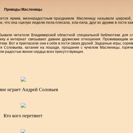
Проводы Масленицы
ется ярким, жизнерадостным праздником. Масленицу называли широкой, 
, что она «целую неделю пела-плясала, ела-пила, друг ко дружке в гости ха
обывали читатели Владимирской областной специальной библиотеки для с
теку и интернат связывают давние дружеские отношения. Проживающим и
ки. Вот и пригласили они к себе в гости своих друзей. Задорные игры, соре
ея Соловьева, катание на лошади, прощание с чучелом Масленицы, горяч
ли радостью жизни сердца всех присутствующих.
яне играет Андрей Соловьев
Кто кого перетянет