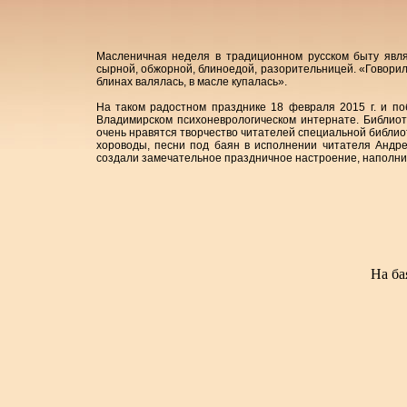
Масленичная неделя в традиционном русском быту явля
сырной, обжорной, блиноедой, разорительницей. «Говорили
блинах валялась, в масле купалась».
На таком радостном празднике 18 февраля 2015 г. и п
Владимирском психоневрологическом интернате. Библио
очень нравятся творчество читателей специальной библиоте
хороводы, песни под баян в исполнении читателя Андр
создали замечательное праздничное настроение, наполни
На ба