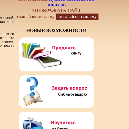
классов
ОТОБРАЖАТЬ САЙТ
темный по светлому
светлый по темному
честной,
живала, в
НОВЫЕ ВОЗМОЖНОСТИ
лепых во
нтерната
внования,
ие блины