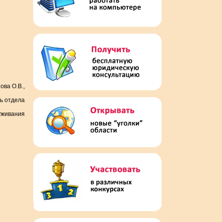
ова О.В.,
ь отдела
уживания