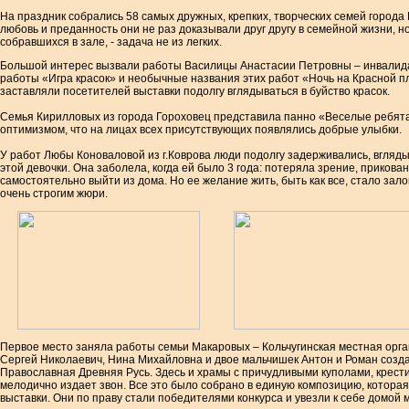
На праздник собрались 58 самых дружных, крепких, творческих семей город
любовь и преданность они не раз доказывали друг другу в семейной жизни, но
собравшихся в зале, - задача не из легких.
Большой интерес вызвали работы Василицы Анастасии Петровны – инвалида 
работы «Игра красок» и необычные названия этих работ «Ночь на Красной пл
заставляли посетителей выставки подолгу вглядываться в буйство красок.
Семья Кирилловых из города Гороховец представила панно «Веселые ребята
оптимизмом, что на лицах всех присутствующих появлялись добрые улыбки.
У работ Любы Коноваловой из г.Коврова люди подолгу задерживались, вгляды
этой девочки. Она заболела, когда ей было 3 года: потеряла зрение, прикова
самостоятельно выйти из дома. Но ее желание жить, быть как все, стало зало
очень строгим жюри.
Первое место заняла работы семьи Макаровых – Кольчугинская местная орг
Сергей Николаевич, Нина Михайловна и двое мальчишек Антон и Роман созда
Православная Древняя Русь. Здесь и храмы с причудливыми куполами, крести
мелодично издает звон. Все это было собрано в единую композицию, которая
выставки. Они по праву стали победителями конкурса и увезли к себе домой