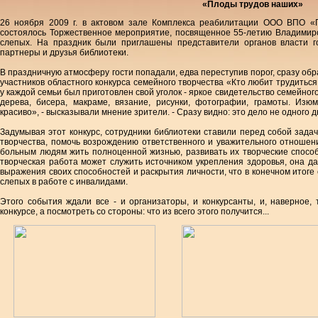
«Плоды трудов наших»
26 ноября 2009 г. в актовом зале Комплекса реабилитации ООО ВПО «П
состоялось Торжественное мероприятие, посвященное 55-летию Владимирс
слепых. На праздник были приглашены представители органов власти г
партнеры и друзья библиотеки.
В праздничную атмосферу гости попадали, едва переступив порог, сразу об
участников областного конкурса семейного творчества «Кто любит трудиться,
у каждой семьи был приготовлен свой уголок - яркое свидетельство семейного
дерева, бисера, макраме, вязание, рисунки, фотографии, грамоты. Изю
красиво», - высказывали мнение зрители. - Сразу видно: это дело не одного д
Задумывая этот конкурс, сотрудники библиотеки ставили перед собой зада
творчества, помочь возрождению ответственного и уважительного отношен
больным людям жить полноценной жизнью, развивать их творческие способ
творческая работа может служить источником укрепления здоровья, она да
выражения своих способностей и раскрытия личности, что в конечном итоге
слепых в работе с инвалидами.
Этого события ждали все - и организаторы, и конкурсанты, и, наверное, 
конкурсе, а посмотреть со стороны: что из всего этого получится...