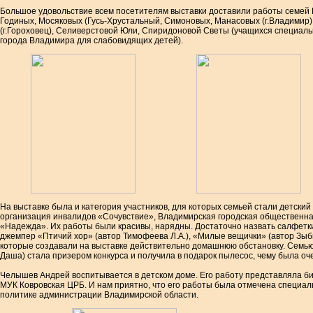
Большое удовольствие всем посетителям выставки доставили работы семей 
Годиных, Мосяковых (Гусь-Хрустальный, Симоновых, Манасовых (г.Владимир)
(г.Гороховец), Селиверстовой Юли, Спиридоновой Светы (учащихся специал
города Владимира для слабовидящих детей).
На выставке была и категория участников, для которых семьей стали детски
организация инвалидов «Сочувствие», Владимирская городская общественн
«Надежда». Их работы были красивы, нарядны. Достаточно назвать салфетк
джемпер «Птичий хор» (автор Тимофеева Л.А.), «Милые вещички» (автор Зыбин
которые создавали на выставке действительно домашнюю обстановку. Семью
Даша) стала призером конкурса и получила в подарок пылесос, чему была оч
Челышев Андрей воспитывается в детском доме. Его работу представляла б
МУК Ковровская ЦРБ. И нам приятно, что его работы была отмечена специа
политике администрации Владимирской области.