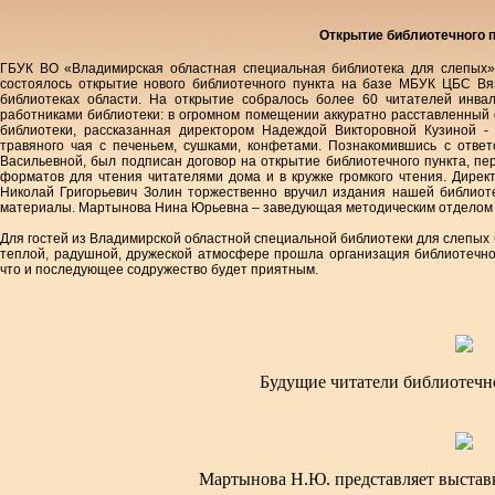
Открытие библиотечного п
ГБУК ВО «Владимирская областная специальная библиотека для слепых» 
состоялось открытие нового библиотечного пункта на базе МБУК ЦБС Вяз
библиотеках области. На открытие собралось более 60 читателей инва
работниками библиотеки: в огромном помещении аккуратно расставленный 
библиотеки, рассказанная директором Надеждой Викторовной Кузиной -
травяного чая с печеньем, сушками, конфетами. Познакомившись с отве
Васильевной, был подписан договор на открытие библиотечного пункта, пе
форматов для чтения читателями дома и в кружке громкого чтения. Дире
Николай Григорьевич Золин торжественно вручил издания нашей библио
материалы. Мартынова Нина Юрьевна – заведующая методическим отделом п
Для гостей из Владимирской областной специальной библиотеки для слепых 
теплой, радушной, дружеской атмосфере прошла организация библиотечног
что и последующее содружество будет приятным.
Будущие читатели библиотечно
Мартынова Н.Ю. представляет выстав