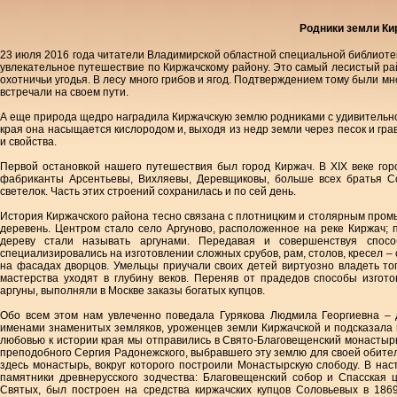
Родники земли Ки
23 июля 2016 года читатели Владимирской областной специальной библиоте
увлекательное путешествие по Киржачскому району. Это самый лесистый ра
охотничьи угодья. В лесу много грибов и ягод. Подтверждением тому были мн
встречали на своем пути.
А еще природа щедро наградила Киржачскую землю родниками с удивительно
края она насыщается кислородом и, выходя из недр земли через песок и гра
и свойства.
Первой остановкой нашего путешествия был город Киржач. В XIX веке го
фабриканты Арсентьевы, Вихляевы, Деревщиковы, больше всех братья С
светелок. Часть этих строений сохранилась и по сей день.
История Киржачского района тесно связана с плотницким и столярным промы
деревень. Центром стало село Аргуново, расположенное на реке Киржач; 
дереву стали называть аргунами. Передавая и совершенствуя спосо
специализировались на изготовлении сложных срубов, рам, столов, кресел – 
на фасадах дворцов. Умельцы приучали своих детей виртуозно владеть топ
мастерства уходят в глубину веков. Переняв от прадедов способы изго
аргуны, выполняли в Москве заказы богатых купцов.
Обо всем этом нам увлеченно поведала Гурякова Людмила Георгиевна – д
именами знаменитых земляков, уроженцев земли Киржачской и подсказал
любовью к истории края мы отправились в Свято-Благовещенский монастырь
преподобного Сергия Радонежского, выбравшего эту землю для своей обител
здесь монастырь, вокруг которого построили Монастырскую слободу. В н
памятники древнерусского зодчества: Благовещенский собор и Спасская 
Святых, был построен на средства киржачских купцов Соловьевых в 1869