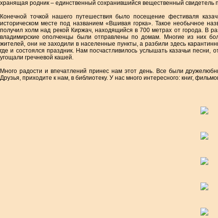
хранящая родник – единственный сохранившийся вещественный свидетель п
Конечной точкой нашего путешествия было посещение фестиваля казачь
историческом месте под названием «Вшивая горка». Такое необычное наз
получил холм над рекой Киржач, находящийся в 700 метрах от города. В раз
владимирские ополченцы были отправлены по домам. Многие из них бол
жителей, они не заходили в населенные пункты, а разбили здесь карантинны
где и состоялся праздник. Нам посчастливилось услышать казачьи песни, 
угощали гречневой кашей.
Много радости и впечатлений принес нам этот день. Все были дружелюбн
Друзья, приходите к нам, в библиотеку. У нас много интересного: книг, фильм