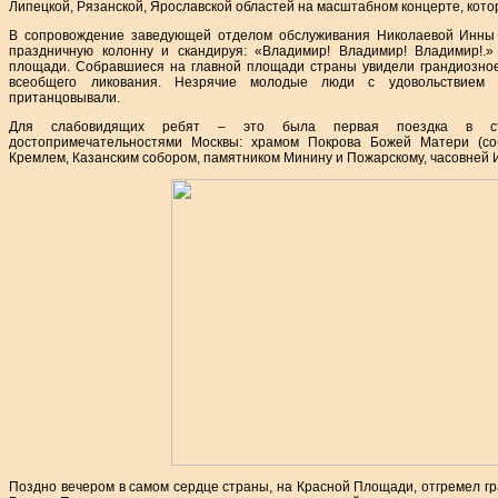
Липецкой, Рязанской, Ярославской областей на масштабном концерте, кото
В сопровождение заведующей отделом обслуживания Николаевой Инны
праздничную колонну и скандируя: «Владимир! Владимир! Владимир!.
площади. Собравшиеся на главной площади страны увидели грандиозное
всеобщего ликования. Незрячие молодые люди с удовольствием 
пританцовывали.
Для слабовидящих ребят – это была первая поездка в сто
достопримечательностями Москвы: храмом Покрова Божей Матери (со
Кремлем, Казанским собором, памятником Минину и Пожарскому, часовней 
Поздно вечером в самом сердце страны, на Красной Площади, отгремел г