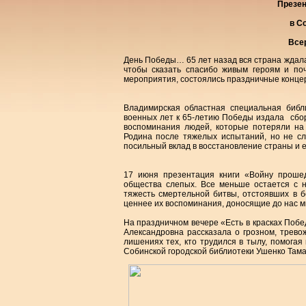
Презен
в С
Все
День Победы… 65 лет назад вся страна ждала 
чтобы сказать спасибо живым героям и по
мероприятия, состоялись праздничные концер
Владимирская областная специальная биб
военных лет к 65-летию Победы издала с
воспоминания людей, которые потеряли на 
Родина после тяжелых испытаний, но не сл
посильный вклад в восстановление страны и 
17 июня презентация книги «Войну прошед
общества слепых. Все меньше остается с 
тяжесть смертельной битвы, отстоявших в 
ценнее их воспоминания, доносящие до нас мг
На праздничном вечере «Есть в красках Поб
Александровна рассказала о грозном, трево
лишениях тех, кто трудился в тылу, помога
Собинской городской библиотеки Ушенко Там