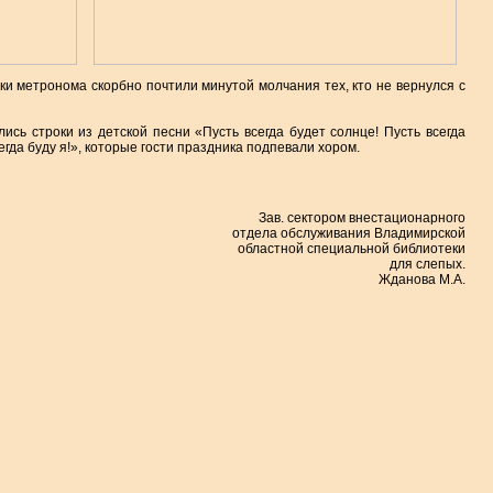
и метронома скорбно почтили минутой молчания тех, кто не вернулся с
сь строки из детской песни «Пусть всегда будет солнце! Пусть всегда
егда буду я!», которые гости праздника подпевали хором.
Зав. сектором внестационарного
отдела обслуживания Владимирской
областной специальной библиотеки
для слепых.
Жданова М.А.