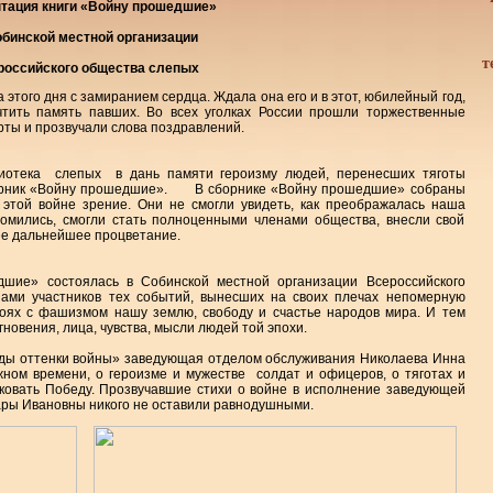
тация книги «Войну прошедшие»
обинской местной организации
т
российского общества слепых
этого дня с замиранием сердца. Ждала она его и в этот, юбилейный год,
чтить память павших. Во всех уголках России прошли торжественные
ты и прозвучали слова поздравлений.
лиотека слепых в дань памяти героизму людей, перенесших тяготы
борник «Войну прошедшие». В сборнике «Войну прошедшие» собраны
этой войне зрение. Они не смогли увидеть, как преображалась наша
омились, смогли стать полноценными членами общества, внесли свой
ее дальнейшее процветание.
шие» состоялась в Собинской местной организации Всероссийского
нами участников тех событий, вынесших на своих плечах непомерную
боях с фашизмом нашу землю, свободу и счастье народов мира. И тем
новения, лица, чувства, мысли людей той эпохи.
еды оттенки войны» заведующая отделом обслуживания Николаева Инна
жном времени, о героизме и мужестве солдат и офицеров, о тяготах и
я ковать Победу. Прозвучавшие стихи о войне в исполнение заведующей
ары Ивановны никого не оставили равнодушными.