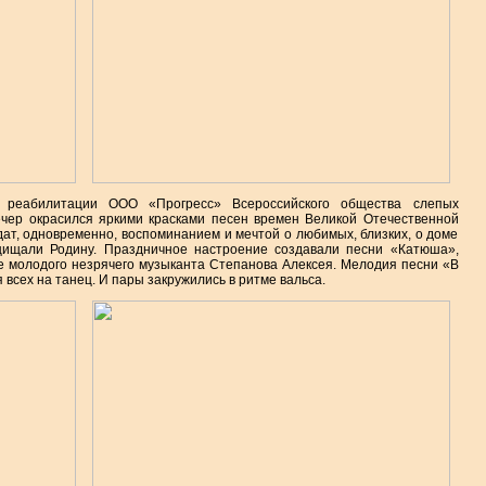
а реабилитации ООО «Прогресс» Всероссийского общества слепых
чер окрасился яркими красками песен времен Великой Отечественной
дат, одновременно, воспоминанием и мечтой о любимых, близких, о доме
ищали Родину. Праздничное настроение создавали песни «Катюша»,
е молодого незрячего музыканта Степанова Алексея. Мелодия песни «В
всех на танец. И пары закружились в ритме вальса.