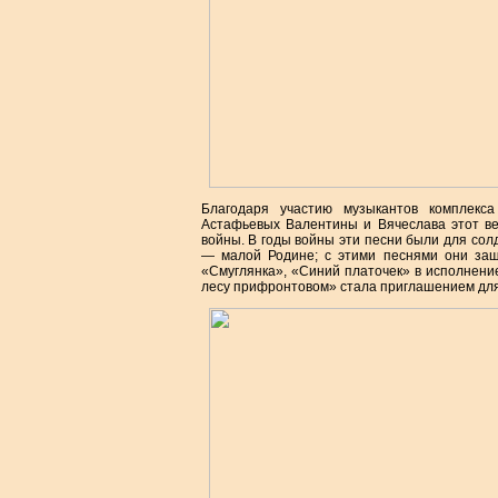
Благодаря участию музыкантов комплекс
Астафьевых Валентины и Вячеслава этот ве
войны. В годы войны эти песни были для сол
— малой Родине; с этими песнями они защ
«Смуглянка», «Синий платочек» в исполнени
лесу прифронтовом» стала приглашением для 