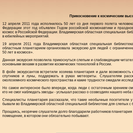
Прикосновение к космическим выс
12 апреля 2011 года исполнилось 50 лет со дня первого полета человек
Федерации этот год объявлен Годом российской космонавтики и празднов
космос в Российской Федерации. Владимирская областная специальная биб
в юбилейных мероприятий.
19 апреля 2011 года Владимирская областная специальная библиотек
областным планетарием организовала экскурсию для людей с ограничен
50 лет в космосе».
Данная экскурсия позволила прикоснуться слепым и слабовидящим читател
основными вехами в развитии космических технологий в России.
В фойе экскурсантов встретили хозяева планетария и дали возможность 
спутников и луны, поддержать в руках метеориты. Слушателям расск
околоземного космического пространства и какие трудности ожидали иссле
Но самое интересное было впереди, когда люди с остаточным зрением смо
кто не смог наблюдать звезды - услышал рассказ о созвездиях нашего неба 
Специалисты планетария рассказали, что такие необычные посетители у
бывали во Владимирской областной специальной библиотеке для слепых с 
Прощаясь, незрячие слушатели долго благодарили работников планетария 
помещение, в котором они обязательно побывают.