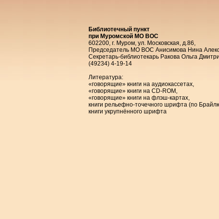
Библиотечный пункт
при Муромской МО ВОС
602200, г. Муром, ул. Московская, д.86,
Председатель МО ВОС Анисимова Нина Алек
Секретарь-библиотекарь Ракова Ольга Дмитр
(49234) 4-19-14
Литература:
«говорящие» книги на аудиокассетах,
«говорящие» книги на CD-ROM,
«говорящие» книги на флэш-картах,
книги рельефно-точечного шрифта (по Брайлю
книги укрупнённого шрифта