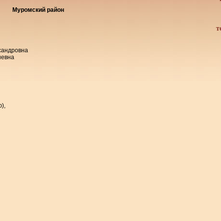
Муромский район
т
сандровна
иевна
),