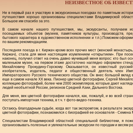
НЕИЗВЕСТНОЕ ОБ ИЗВЕС
Не в первый раз я участвую в экскурсионных поездках по памятным истор
путешествия хорошо организованы специалистами Владимирской област
Большое им спасибо за это.
В самом начале нашего путешествия, мы, экскурсанты, получаем 
посещаемых объектов (музеев, памятников культуры, производств, пр
бытового характера в художественном исполнении и т.п.).Поможем оформ
по вашим рекомендациям.
Последняя поезда в г. Киржач кроме всех прочих мест (женский монастырь
Киржач), стала для меня настоящим изумлением «открытием». При посещ
наконец, получил ответ на очень давно мучивший меня вопрос: кто был о
маленьком музее, на первом этаже достаточно наглядно оформлен стен
Михайловичу Прокудину-Горскому. Оказывается, он известный русски
изобретатель, издатель, педагог и общественный деятель член Импе
Императорского Русского технического общества. Он внес большой вклад
еще в самом начале ХХ века. Пионер цветной фотографии, Сергей Михайло
коллекцию фотографий, более чем 2000 экземпляров, которые дают наглядн
людей необъятной России, регионов Средней Азии, Дальнего Востока.
Для меня, век цветной фотографии начался, как, пожалуй, и во всей стран
поступать импортная техника, в т.ч. т фото-видео-техника.
Остаюсь благодарным судьбе, когда вот так экспромтом, в результате экскур
цветной фотографии, познакомился с биографией ее основателя - Семена 
Специалистам Владимирской областной специальной библиотеки, я поже
организовывать полезные и увлекательные экскурсии по городам и весям ро